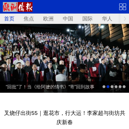
首页
焦点
欧洲
中国
国际
华人
文
“回批”了！当《给阿嬷的情书》“寄”回到故事
发生地泰国……
叉烧仔出街55｜逛花市，行大运！李家超与街坊共
庆新春