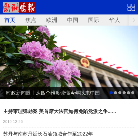
首页
焦点
欧洲
中国
国际
华人
文
时政新闻眼丨从四个维度读懂今年以来中国
元首外交
主持审理弹劾案 美首席大法官如何免陷党派之争...…
2019-12-26
苏丹与南苏丹延长石油领域合作至2022年