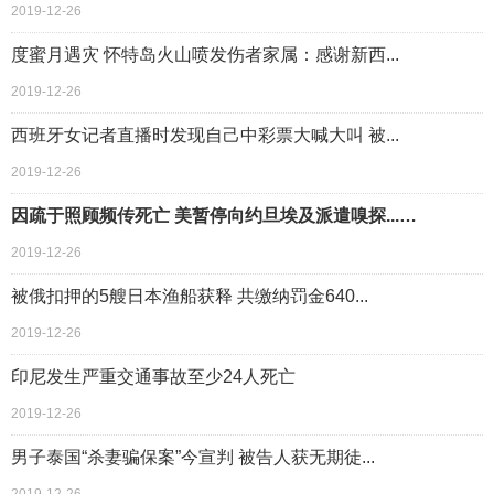
2019-12-26
度蜜月遇灾 怀特岛火山喷发伤者家属：感谢新西...
2019-12-26
西班牙女记者直播时发现自己中彩票大喊大叫 被...
2019-12-26
因疏于照顾频传死亡 美暂停向约旦埃及派遣嗅探...…
2019-12-26
被俄扣押的5艘日本渔船获释 共缴纳罚金640...
2019-12-26
印尼发生严重交通事故至少24人死亡
2019-12-26
男子泰国“杀妻骗保案”今宣判 被告人获无期徒...