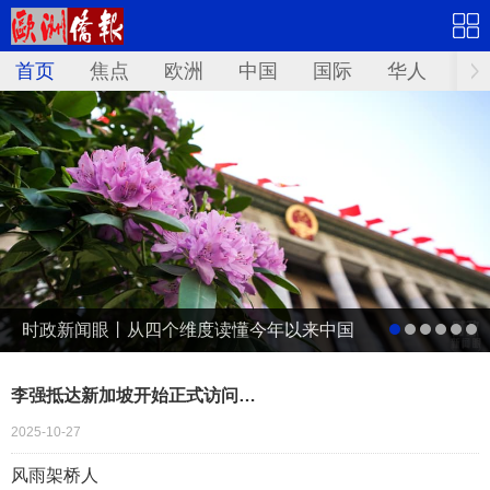
首页
焦点
欧洲
中国
国际
华人
文
时政新闻眼丨从四个维度读懂今年以来中国
元首外交
李强抵达新加坡开始正式访问…
2025-10-27
风雨架桥人