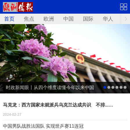
首页
焦点
欧洲
中国
国际
华人
文
时政新闻眼丨从四个维度读懂今年以来中国
元首外交
马克龙：西方国家未就派兵乌克兰达成共识 不排...…
2024-02-27
中国男队战胜法国队 实现世乒赛11连冠