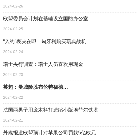
2024-02-26
欧盟委员会计划在基辅设立国防办公室
2024-02-25
“入约”表决在即 匈牙利购买瑞典战机
2024-02-24
瑞士央行调查：瑞士人仍喜欢用现金
2024-02-23
英超：曼城险胜布伦特福德…
2024-02-22
法国两男子用废木料打造缩小版埃菲尔铁塔
2024-02-21
外媒报道欧盟预计对苹果公司罚款5亿欧元