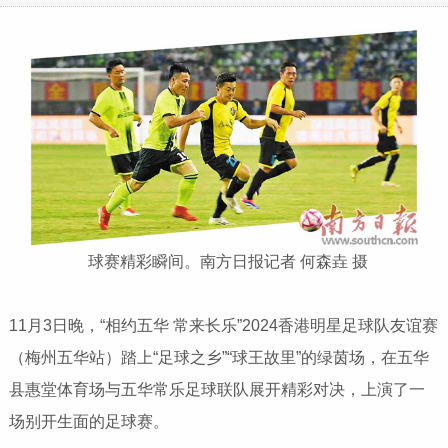
球赛精彩瞬间。南方日报记者 何森垚 摄
11月3日晚，“相约五华 常来长乐”2024香港明星足球队友谊赛
（梅州五华站）踏上“足球之乡”“球王故里”的绿茵场，在五华
县惠堂体育场与五华常乐足球联队展开精彩对决，上演了一
场别开生面的足球赛。