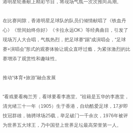
港明星轮番献上精彩节目，将现场气氛一次次推向高潮。
在比赛间隙，香港明星足球队的队员们倾情献唱了《铁血丹
心》《世间始终你好》《卡拉永远OK》等经典曲目，引发了
现场万人大合唱，气氛热烈，把足球赛“踢”成演唱会，“足球
赛+演唱会”形式的观赛体验让观众直呼过瘾，为紧张激烈的比
赛增添了观赏性和趣味性。
推动“体育+旅游”融合发展
“看戏要看梅兰芳，看球要看李惠堂。”祖籍是五华的李惠堂，
清光绪三十一年（1905）生于香港，自幼酷爱足球，17岁即
技冠群雄，驰骋球场25载，举足破门一千余次，1976年被评
为世界五大球王，乃中国登上世界足坛最高荣誉第一人。