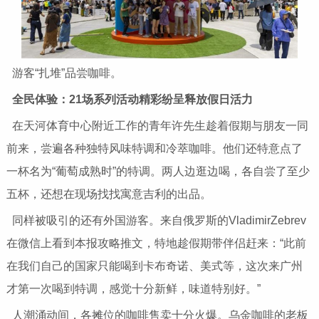
游客“扎堆”品尝咖啡。
全民体验：21场系列活动精彩纷呈释放假日活力
在天河体育中心附近工作的青年许先生趁着假期与朋友一同
前来，尝遍各种独特风味特调和冷萃咖啡。他们还特意点了
一杯名为“葡萄成熟时”的特调。两人边逛边喝，各自尝了至少
五杯，还想在现场找找寓意吉利的出品。
同样被吸引的还有外国游客。来自俄罗斯的VladimirZebrev
在微信上看到本报攻略推文，特地趁假期带伴侣赶来：“此前
在我们自己的国家只能喝到卡布奇诺、美式等，这次来广州
才第一次喝到特调，感觉十分新鲜，味道特别好。”
人潮涌动间，各摊位的咖啡售卖十分火爆。乌金咖啡的老板