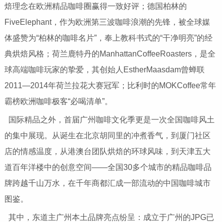
焙理念在欧洲精品咖啡圈赢得一致好评；德国柏林的
FiveElephant，作为欧洲第三波咖啡浪潮的先锋，被全球媒
体盛赞为“柏林的咖啡名片”，奉上教科书式的“干净明亮”的经
典烘焙风格；荷兰鹿特丹的ManhattanCoffeeRoasters，是全
球高端咖啡玩家的挚爱，其创始人EstherMaasdam曾蝉联
2011—2014年荷兰拉花大赛冠军；比利时的MOKCoffee常年
霸榜欧洲咖啡极客“必喝清单”。
国际精品之外，首届广州咖啡文化季更是一次全国咖啡风土
的集中展现。从诞生在北京胡同里的冲煮香气，到厦门社区
店的情感温度，从港澳台团队烘焙的环球风味，到天津五大
道百年洋楼中的创意空间——全国30多个城市的精品咖啡品
牌跨越千山万水，在千年商都汇成一部流动的中国咖啡城市
图鉴。
其中，东道主广州本土品牌亮点纷呈：成立于广州的JPG已