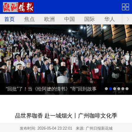
首页
焦点
欧洲
中国
国际
华人
文
“回批”了！当《给阿嬷的情书》“寄”回到故事
发生地泰国……
品世界咖香 赴一城烟火丨广州咖啡文化季
发布时间:
2026-05-04 23:22:01
来源: 广州日报新花城