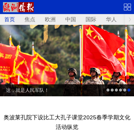
首页
焦点
欧洲
中国
国际
华人
文
这，就是人民军队！
奥波莱孔院下设比工大孔子课堂2025春季学期文化
活动纵览