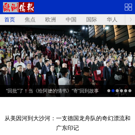
首页
焦点
欧洲
中国
国际
华人
文
“回批”了！当《给阿嬷的情书》“寄”回到故事
发生地泰国……
从美因河到大沙河：一支德国龙舟队的奇幻漂流和
广东印记